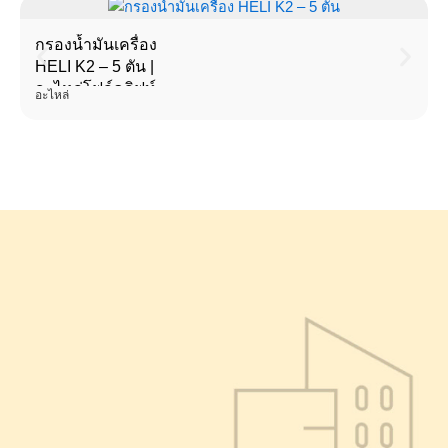
กรองน้ำมันเครื่อง
HELI K2 – 5 ตัน |
อะไหล่โฟล์คลิฟท์
อะไหล่
คุณภาพสูง มาตรฐาน
โรงงาน